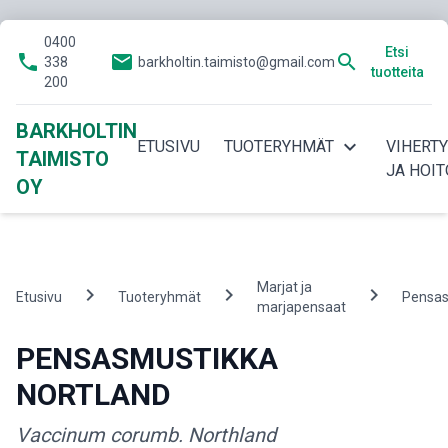
0400
Etsi
phone
email
search
338
barkholtin.taimisto@gmail.com
tuotteita
200
BARKHOLTIN
expand_more
ETUSIVU
TUOTERYHMÄT
VIHERT
TAIMISTO
JA HOIT
OY
Marjat ja
chevron_right
chevron_right
chevron_right
Etusivu
Tuoteryhmät
Pensas
marjapensaat
PENSASMUSTIKKA
NORTLAND
Vaccinum corumb. Northland