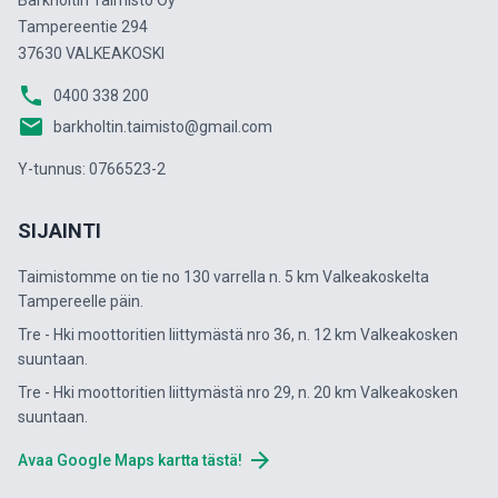
Barkholtin Taimisto Oy
Tampereentie 294
37630 VALKEAKOSKI
phone
0400 338 200
email
barkholtin.taimisto@gmail.com
Y-tunnus: 0766523-2
SIJAINTI
Taimistomme on tie no 130 varrella n. 5 km Valkeakoskelta
Tampereelle päin.
Tre - Hki moottoritien liittymästä nro 36, n. 12 km Valkeakosken
suuntaan.
Tre - Hki moottoritien liittymästä nro 29, n. 20 km Valkeakosken
suuntaan.
arrow_forward
Avaa Google Maps kartta tästä!