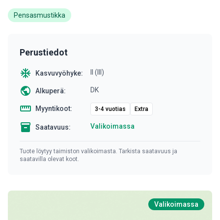
Pensasmustikka
Perustiedot
ac_unit
II (III)
Kasvuvyöhyke:
public
DK
Alkuperä:
straighten
Myyntikoot:
3-4 vuotias
Extra
inventory
Valikoimassa
Saatavuus:
Tuote löytyy taimiston valikoimasta. Tarkista saatavuus ja
saatavilla olevat koot.
Valikoimassa