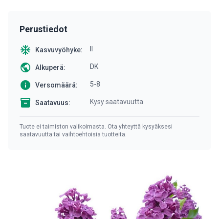
Perustiedot
ac_unit
II
Kasvuvyöhyke:
public
DK
Alkuperä:
info
5-8
Versomäärä:
inventory
Kysy saatavuutta
Saatavuus:
Tuote ei taimiston valikoimasta. Ota yhteyttä kysyäksesi
saatavuutta tai vaihtoehtoisia tuotteita.