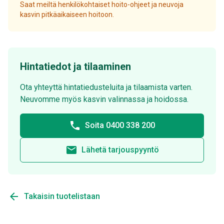
Saat meiltä henkilökohtaiset hoito-ohjeet ja neuvoja
kasvin pitkäaikaiseen hoitoon.
Hintatiedot ja tilaaminen
Ota yhteyttä hintatiedusteluita ja tilaamista varten.
Neuvomme myös kasvin valinnassa ja hoidossa.
phone
Soita 0400 338 200
email
Lähetä tarjouspyyntö
arrow_back
Takaisin tuotelistaan