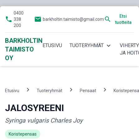
0400
Etsi
phone
email
search
338
barkholtin.taimisto@gmail.com
tuotteita
200
BARKHOLTIN
expand_more
ETUSIVU
TUOTERYHMÄT
VIHERT
TAIMISTO
JA HOIT
OY
chevron_right
chevron_right
chevron_right
Etusivu
Tuoteryhmät
Pensaat
Koristepens
JALOSYREENI
Syringa vulgaris Charles Joy
Koristepensas