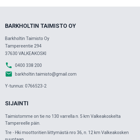
BARKHOLTIN TAIMISTO OY
Barkholtin Taimisto Oy
Tampereentie 294
37630 VALKEAKOSKI
phone
0400 338 200
email
barkholtin.taimisto@gmail.com
Y-tunnus: 0766523-2
SIJAINTI
Taimistomme on tie no 130 varrella n. 5 km Valkeakoskelta
Tampereelle päin.
Tre - Hki moottoritien liittymästä nro 36, n. 12 km Valkeakosken
suuntaan.