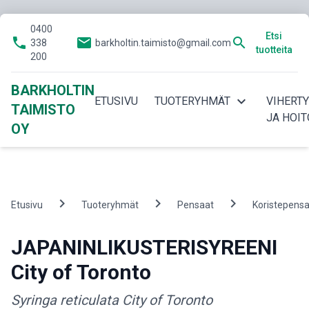
0400
Etsi
phone
email
search
338
barkholtin.taimisto@gmail.com
tuotteita
200
BARKHOLTIN
expand_more
ETUSIVU
TUOTERYHMÄT
VIHERT
TAIMISTO
JA HOIT
OY
chevron_right
chevron_right
chevron_right
Etusivu
Tuoteryhmät
Pensaat
Koristepens
JAPANINLIKUSTERISYREENI
City of Toronto
Syringa reticulata City of Toronto