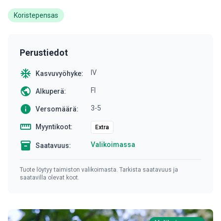
Koristepensas
Perustiedot
ac_unit
IV
Kasvuvyöhyke:
public
FI
Alkuperä:
info
3-5
Versomäärä:
straighten
Myyntikoot:
Extra
inventory
Valikoimassa
Saatavuus:
Tuote löytyy taimiston valikoimasta. Tarkista saatavuus ja
saatavilla olevat koot.