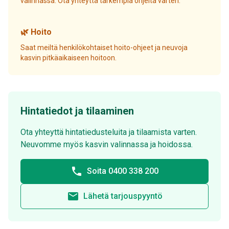
valinnassa. Ota yhteyttä tarkempia ohjeita varten.
🌿 Hoito
Saat meiltä henkilökohtaiset hoito-ohjeet ja neuvoja
kasvin pitkäaikaiseen hoitoon.
Hintatiedot ja tilaaminen
Ota yhteyttä hintatiedusteluita ja tilaamista varten.
Neuvomme myös kasvin valinnassa ja hoidossa.
phone
Soita 0400 338 200
email
Lähetä tarjouspyyntö