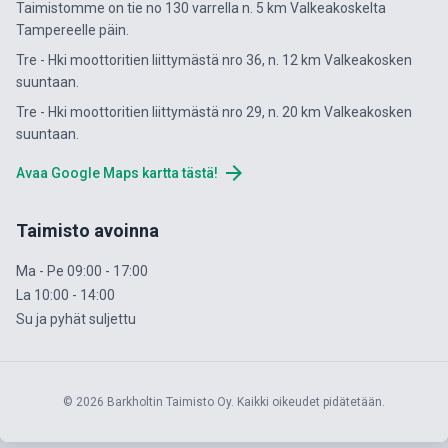
Taimistomme on tie no 130 varrella n. 5 km Valkeakoskelta
Tampereelle päin.
Tre - Hki moottoritien liittymästä nro 36, n. 12 km Valkeakosken
suuntaan.
Tre - Hki moottoritien liittymästä nro 29, n. 20 km Valkeakosken
suuntaan.
arrow_forward
Avaa Google Maps kartta tästä!
Taimisto avoinna
Ma - Pe 09:00 - 17:00
La 10:00 - 14:00
Su ja pyhät suljettu
© 2026 Barkholtin Taimisto Oy. Kaikki oikeudet pidätetään.