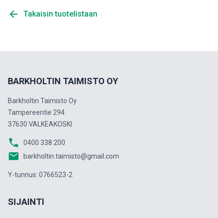
arrow_back
Takaisin tuotelistaan
BARKHOLTIN TAIMISTO OY
Barkholtin Taimisto Oy
Tampereentie 294
37630 VALKEAKOSKI
phone
0400 338 200
email
barkholtin.taimisto@gmail.com
Y-tunnus: 0766523-2
SIJAINTI