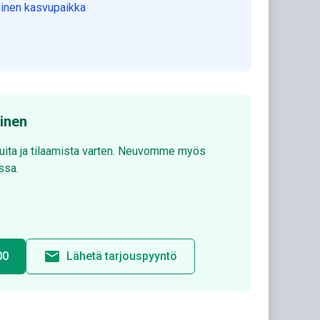
toinen kasvupaikka
minen
luita ja tilaamista varten. Neuvomme myös
ssa.
email
00
Lähetä tarjouspyyntö