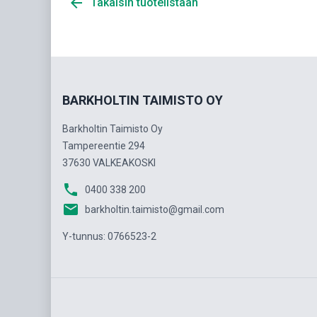
arrow_back
Takaisin tuotelistaan
BARKHOLTIN TAIMISTO OY
Barkholtin Taimisto Oy
Tampereentie 294
37630 VALKEAKOSKI
phone
0400 338 200
email
barkholtin.taimisto@gmail.com
Y-tunnus: 0766523-2