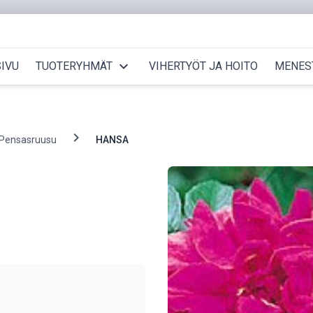
expand_more
IVU
TUOTERYHMÄT
VIHERTYÖT JA HOITO
MENES
chevron_right
Pensasruusu
HANSA