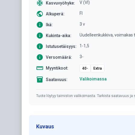
ac_unit
V (VI)
Kasvuvyöhyke:
public
FI
Alkuperä:
info
3 v
Ikä:
info
Uudelleenkukkiva, voimakas 
Kukinta-aika:
info
1-1,5
Istutusetäisyys:
info
3-
Versomäärä:
straighten
Myyntikoot:
40-
Extra
inventory
Valikoimassa
Saatavuus:
Tuote löytyy taimiston valikoimasta. Tarkista saatavuus ja s
Kuvaus