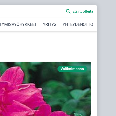
search
Etsi tuotteita
TYMISVYÖHYKKEET
YRITYS
YHTEYDENOTTO
Valikoimassa