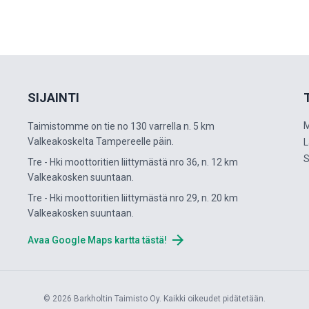
SIJAINTI
M
Taimistomme on tie no 130 varrella n. 5 km
Valkeakoskelta Tampereelle päin.
L
S
Tre - Hki moottoritien liittymästä nro 36, n. 12 km
Valkeakosken suuntaan.
Tre - Hki moottoritien liittymästä nro 29, n. 20 km
Valkeakosken suuntaan.
arrow_forward
Avaa Google Maps kartta tästä!
© 2026 Barkholtin Taimisto Oy. Kaikki oikeudet pidätetään.