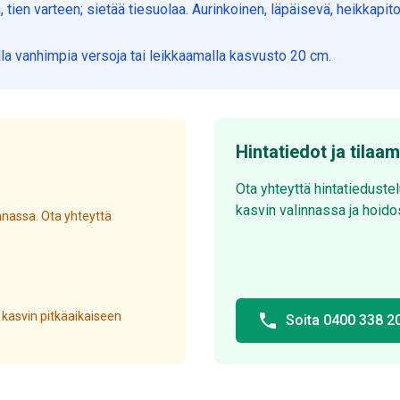
 tien varteen; sietää tiesuolaa. Aurinkoinen, läpäisevä, heikkapi
a vanhimpia versoja tai leikkaamalla kasvusto 20 cm.
Hintatiedot ja tilaa
Ota yhteyttä hintatieduste
kasvin valinnassa ja hoido
nassa. Ota yhteyttä
 kasvin pitkäaikaiseen
phone
Soita 0400 338 2