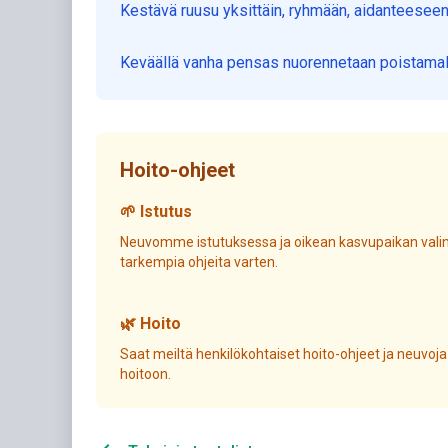
Kestävä ruusu yksittäin, ryhmään, aidanteeseen,
Keväällä vanha pensas nuorennetaan poistamall
Hoito-ohjeet
🌱 Istutus
Neuvomme istutuksessa ja oikean kasvupaikan valin
tarkempia ohjeita varten.
🌿 Hoito
Saat meiltä henkilökohtaiset hoito-ohjeet ja neuvoja
hoitoon.