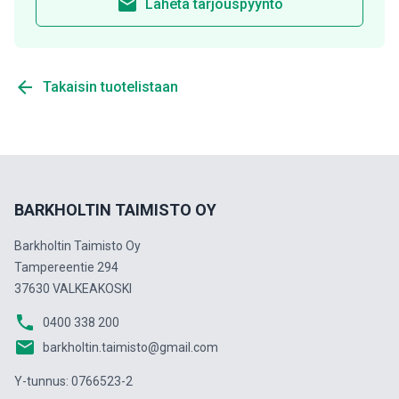
email
Lähetä tarjouspyyntö
arrow_back
Takaisin tuotelistaan
BARKHOLTIN TAIMISTO OY
Barkholtin Taimisto Oy
Tampereentie 294
37630 VALKEAKOSKI
phone
0400 338 200
email
barkholtin.taimisto@gmail.com
Y-tunnus: 0766523-2