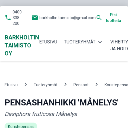
0400
Etsi
phone
email
search
338
barkholtin.taimisto@gmail.com
tuotteita
200
BARKHOLTIN
expand_more
ETUSIVU
TUOTERYHMÄT
VIHERT
TAIMISTO
JA HOIT
OY
chevron_right
chevron_right
chevron_right
Etusivu
Tuoteryhmät
Pensaat
Koristepens
PENSASHANHIKKI 'MÅNELYS'
Dasiphora fruticosa Månelys
Koristepensas