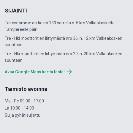
SIJAINTI
Taimistomme on tie no 130 varrella n. 5 km Valkeakoskelta
Tampereelle päin.
Tre - Hki moottoritien liittymästä nro 36, n. 12 km Valkeakosken
suuntaan.
Tre - Hki moottoritien liittymästä nro 29, n. 20 km Valkeakosken
suuntaan.
arrow_forward
Avaa Google Maps kartta tästä!
Taimisto avoinna
Ma - Pe 09:00 - 17:00
La 10:00 - 14:00
Su ja pyhät suljettu