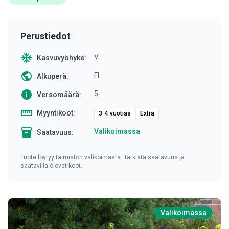
Perustiedot
ac_unit
V
Kasvuvyöhyke:
public
FI
Alkuperä:
info
5-
Versomäärä:
straighten
Myyntikoot:
3-4 vuotias
Extra
inventory
Valikoimassa
Saatavuus:
Tuote löytyy taimiston valikoimasta. Tarkista saatavuus ja
saatavilla olevat koot.
Valikoimassa