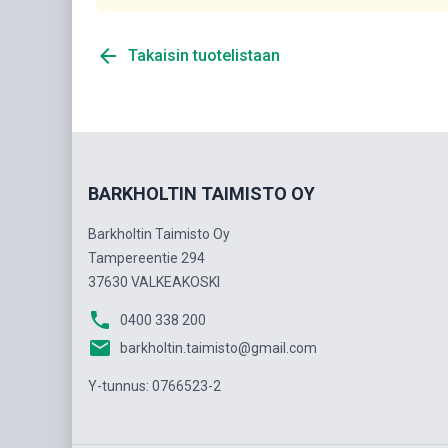
arrow_back
Takaisin tuotelistaan
BARKHOLTIN TAIMISTO OY
Barkholtin Taimisto Oy
Tampereentie 294
37630 VALKEAKOSKI
phone
0400 338 200
email
barkholtin.taimisto@gmail.com
Y-tunnus: 0766523-2