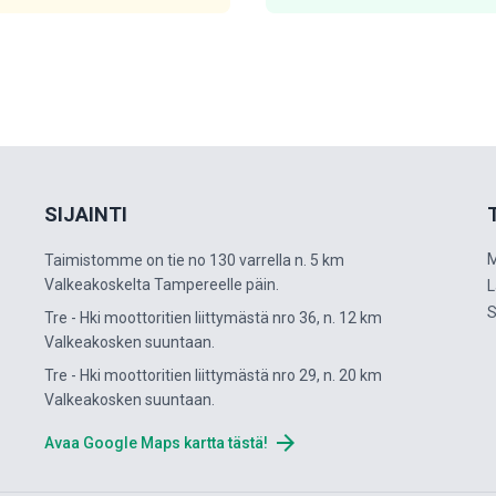
SIJAINTI
M
Taimistomme on tie no 130 varrella n. 5 km
Valkeakoskelta Tampereelle päin.
L
S
Tre - Hki moottoritien liittymästä nro 36, n. 12 km
Valkeakosken suuntaan.
Tre - Hki moottoritien liittymästä nro 29, n. 20 km
Valkeakosken suuntaan.
arrow_forward
Avaa Google Maps kartta tästä!