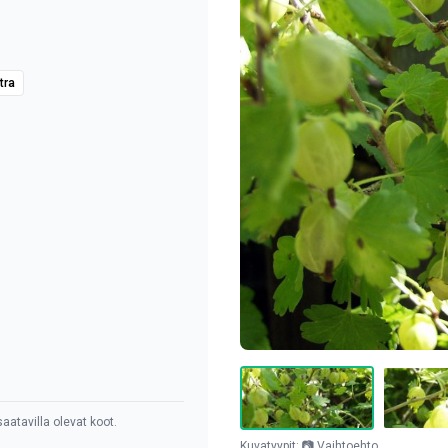
tra
aatavilla olevat koot.
Kuvatyypit: 📷 Vaihtoehto