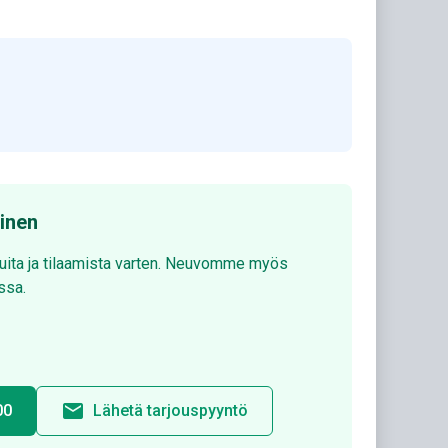
minen
luita ja tilaamista varten. Neuvomme myös
ssa.
email
00
Lähetä tarjouspyyntö