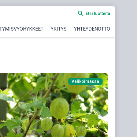
search
Etsi tuotteita
TYMISVYÖHYKKEET
YRITYS
YHTEYDENOTTO
Valikoimassa