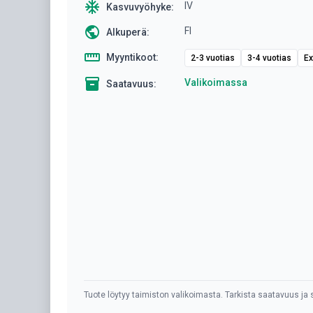
ac_unit
IV
Kasvuvyöhyke:
public
FI
Alkuperä:
straighten
Myyntikoot:
2-3 vuotias
3-4 vuotias
Ex
inventory
Valikoimassa
Saatavuus:
Tuote löytyy taimiston valikoimasta. Tarkista saatavuus ja s