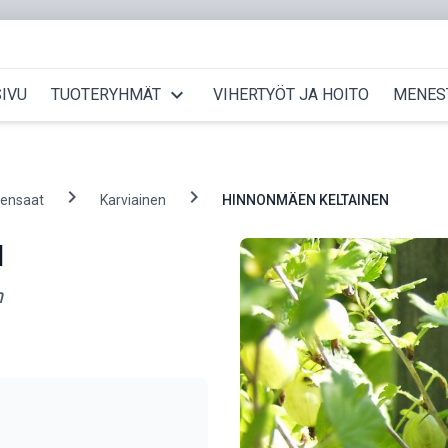
expand_more
IVU
TUOTERYHMÄT
VIHERTYÖT JA HOITO
MENES
chevron_right
chevron_right
pensaat
Karviainen
HINNONMÄEN KELTAINEN
N
n