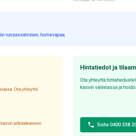
ittäin runsassatoinen, homevapaa.
Hintatiedot ja tilaa
Ota yhteyttä hintatieduste
kasvin valinnassa ja hoido
nassa. Ota yhteyttä
 kasvin pitkäaikaiseen
phone
Soita 0400 338 2