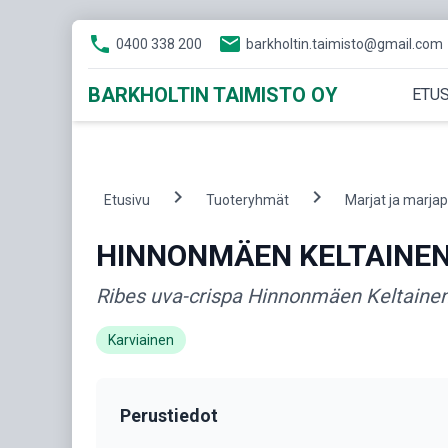
phone
email
0400 338 200
barkholtin.taimisto@gmail.com
BARKHOLTIN TAIMISTO OY
ETUS
chevron_right
chevron_right
Etusivu
Tuoteryhmät
Marjat ja marja
HINNONMÄEN KELTAINE
Ribes uva-crispa Hinnonmäen Keltaine
Karviainen
Perustiedot