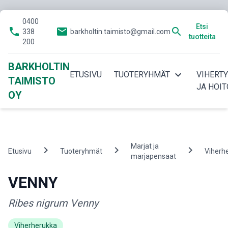
0400
Etsi
phone
email
search
338
barkholtin.taimisto@gmail.com
tuotteita
200
BARKHOLTIN
expand_more
ETUSIVU
TUOTERYHMÄT
VIHERT
TAIMISTO
JA HOIT
OY
Marjat ja
chevron_right
chevron_right
chevron_right
Etusivu
Tuoteryhmät
Viherh
marjapensaat
VENNY
Ribes nigrum Venny
Viherherukka