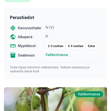
Perustiedot
ac_unit
IV (V)
Kasvuvyöhyke:
public
FI
Alkuperä:
straighten
Myyntikoot:
2-3 vuotias
3-4 vuotias
Extra
inventory
Valikoimassa
Saatavuus:
Tuote löytyy taimiston valikoimasta. Tarkista saatavuus ja
saatavilla olevat koot.
Valikoimassa