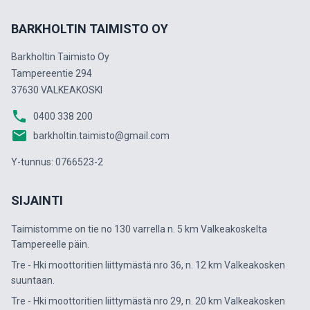
BARKHOLTIN TAIMISTO OY
Barkholtin Taimisto Oy
Tampereentie 294
37630 VALKEAKOSKI
phone
0400 338 200
email
barkholtin.taimisto@gmail.com
Y-tunnus: 0766523-2
SIJAINTI
Taimistomme on tie no 130 varrella n. 5 km Valkeakoskelta
Tampereelle päin.
Tre - Hki moottoritien liittymästä nro 36, n. 12 km Valkeakosken
suuntaan.
Tre - Hki moottoritien liittymästä nro 29, n. 20 km Valkeakosken