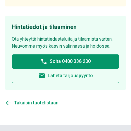
Hintatiedot ja tilaaminen
Ota yhteyttä hintatiedusteluita ja tilaamista varten.
Neuvomme myös kasvin valinnassa ja hoidossa.
phone
Soita 0400 338 200
email
Lähetä tarjouspyyntö
arrow_back
Takaisin tuotelistaan