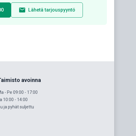
email
00
Lähetä tarjouspyyntö
Taimisto avoinna
a - Pe 09:00 - 17:00
a 10:00 - 14:00
u ja pyhät suljettu