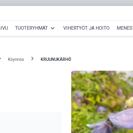
expand_more
IVU
TUOTERYHMÄT
VIHERTYÖT JA HOITO
MENES
_right
chevron_right
Köynnös
KRUUNUKÄRHÖ