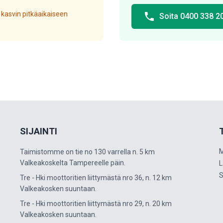
 kasvin pitkäaikaiseen
phone
Soita 0400 338 2
SIJAINTI
M
Taimistomme on tie no 130 varrella n. 5 km
Valkeakoskelta Tampereelle päin.
L
S
Tre - Hki moottoritien liittymästä nro 36, n. 12 km
Valkeakosken suuntaan.
Tre - Hki moottoritien liittymästä nro 29, n. 20 km
Valkeakosken suuntaan.