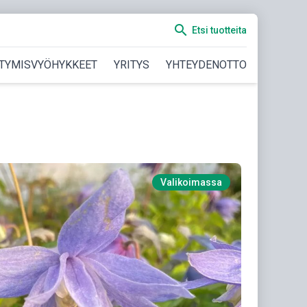
search
Etsi tuotteita
TYMISVYÖHYKKEET
YRITYS
YHTEYDENOTTO
Valikoimassa