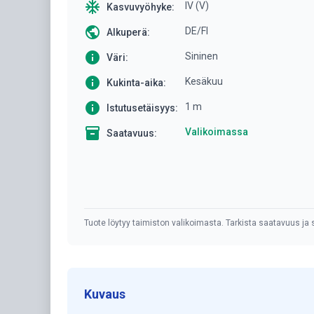
ac_unit
IV (V)
Kasvuvyöhyke:
public
DE/FI
Alkuperä:
info
Sininen
Väri:
info
Kesäkuu
Kukinta-aika:
info
1 m
Istutusetäisyys:
inventory
Valikoimassa
Saatavuus:
Tuote löytyy taimiston valikoimasta. Tarkista saatavuus ja s
Kuvaus