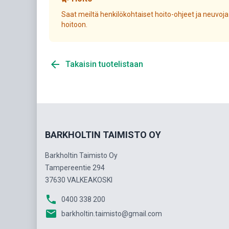
Saat meiltä henkilökohtaiset hoito-ohjeet ja neuvoja
hoitoon.
arrow_back
Takaisin tuotelistaan
BARKHOLTIN TAIMISTO OY
Barkholtin Taimisto Oy
Tampereentie 294
37630 VALKEAKOSKI
phone
0400 338 200
email
barkholtin.taimisto@gmail.com