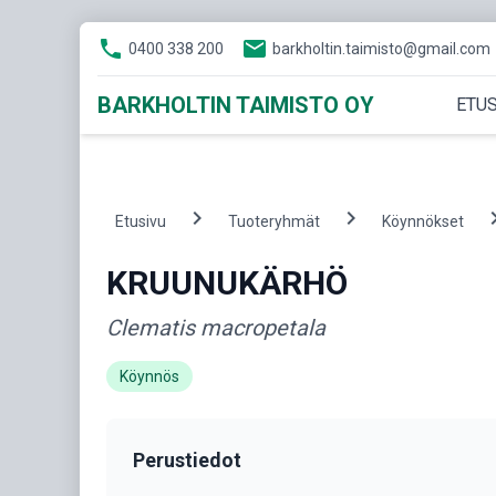
phone
email
0400 338 200
barkholtin.taimisto@gmail.com
BARKHOLTIN TAIMISTO OY
ETUS
chevron_right
chevron_right
chevron
Etusivu
Tuoteryhmät
Köynnökset
KRUUNUKÄRHÖ
Clematis macropetala
Köynnös
Perustiedot