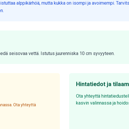
istuttaa alppikärhöä, mutta kukka on isompi ja avoimempi. Tarvits
n.
siedä seisovaa vettä. Istutus juurenniska 10 cm syvyyteen.
Hintatiedot ja tilaa
Ota yhteyttä hintatieduste
kasvin valinnassa ja hoido
nassa. Ota yhteyttä