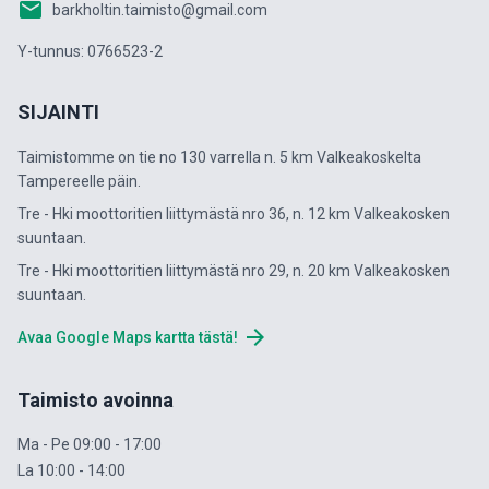
email
barkholtin.taimisto@gmail.com
Y-tunnus: 0766523-2
SIJAINTI
Taimistomme on tie no 130 varrella n. 5 km Valkeakoskelta
Tampereelle päin.
Tre - Hki moottoritien liittymästä nro 36, n. 12 km Valkeakosken
suuntaan.
Tre - Hki moottoritien liittymästä nro 29, n. 20 km Valkeakosken
suuntaan.
arrow_forward
Avaa Google Maps kartta tästä!
Taimisto avoinna
Ma - Pe 09:00 - 17:00
La 10:00 - 14:00