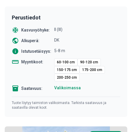
Perustiedot
ac_unit
II (III)
Kasvuvyöhyke:
public
DK
Alkuperä:
info
5-8 m
Istutusetäisyys:
straighten
Myyntikoot:
60-100 cm
90-120 cm
150-175 cm
175-200 cm
200-250 cm
inventory
Valikoimassa
Saatavuus:
Tuote löytyy taimiston valikoimasta. Tarkista saatavuus ja
saatavilla olevat koot.