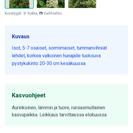
Kuvatyypit: 🌸 Kukka, 📷 Vaihtoehto
Kuvaus
Isot, 5-7 osaiset, sormimaiset, tummanvihreät
lehdet, korkea valkoinen hunajalle tuoksuva
pystykukinto 20-30 cm kesäkuussa.
Kasvuohjeet
Aurinkoinen, lämmin ja tuore, runsasmultainen
kasvupaikka. Leikkaus tarvittaessa elokuussa.