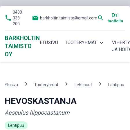
0400
Etsi
phone
email
search
338
barkholtin.taimisto@gmail.com
tuotteita
200
BARKHOLTIN
expand_more
ETUSIVU
TUOTERYHMÄT
VIHERT
TAIMISTO
JA HOIT
OY
chevron_right
chevron_right
chevron_right
ch
Etusivu
Tuoteryhmät
Lehtipuut
Lehtipuu
HEVOSKASTANJA
Aesculus hippocastanum
Lehtipuu