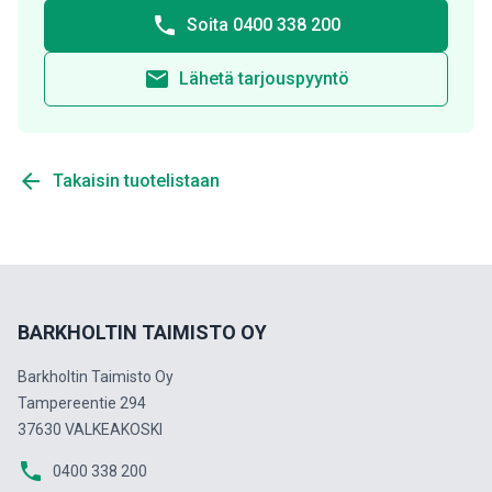
phone
Soita 0400 338 200
email
Lähetä tarjouspyyntö
arrow_back
Takaisin tuotelistaan
BARKHOLTIN TAIMISTO OY
Barkholtin Taimisto Oy
Tampereentie 294
37630 VALKEAKOSKI
phone
0400 338 200