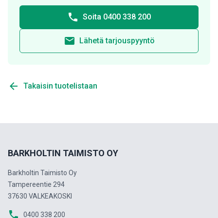
phone
Soita 0400 338 200
email
Lähetä tarjouspyyntö
arrow_back
Takaisin tuotelistaan
BARKHOLTIN TAIMISTO OY
Barkholtin Taimisto Oy
Tampereentie 294
37630 VALKEAKOSKI
phone
0400 338 200