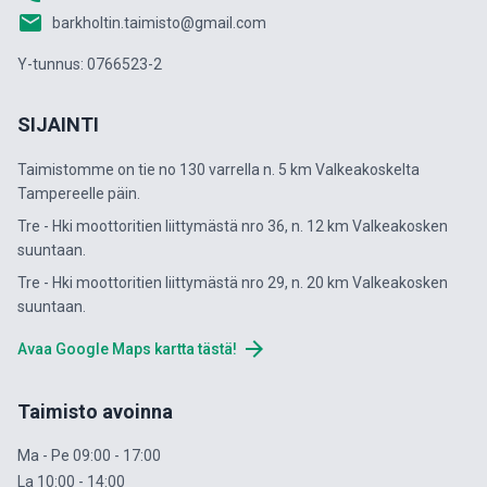
email
barkholtin.taimisto@gmail.com
Y-tunnus: 0766523-2
SIJAINTI
Taimistomme on tie no 130 varrella n. 5 km Valkeakoskelta
Tampereelle päin.
Tre - Hki moottoritien liittymästä nro 36, n. 12 km Valkeakosken
suuntaan.
Tre - Hki moottoritien liittymästä nro 29, n. 20 km Valkeakosken
suuntaan.
arrow_forward
Avaa Google Maps kartta tästä!
Taimisto avoinna
Ma - Pe 09:00 - 17:00
La 10:00 - 14:00