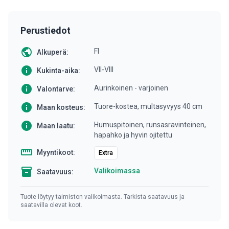
Perustiedot
public
FI
Alkuperä:
info
VII-VIII
Kukinta-aika:
info
Aurinkoinen - varjoinen
Valontarve:
info
Tuore-kostea, multasyvyys 40 cm
Maan kosteus:
info
Humuspitoinen, runsasravinteinen,
Maan laatu:
hapahko ja hyvin ojitettu
straighten
Myyntikoot:
Extra
inventory
Valikoimassa
Saatavuus:
Tuote löytyy taimiston valikoimasta. Tarkista saatavuus ja
saatavilla olevat koot.