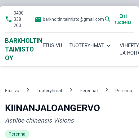
0400
Etsi
phone
email
search
338
barkholtin.taimisto@gmail.com
tuotteita
200
BARKHOLTIN
expand_more
ETUSIVU
TUOTERYHMÄT
VIHERT
TAIMISTO
JA HOIT
OY
chevron_right
chevron_right
chevron_right
che
Etusivu
Tuoteryhmät
Perennat
Perenna
KIINANJALOANGERVO
Astilbe chinensis Visions
Perenna